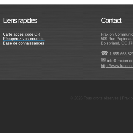
Liens rapides
Contact
Carte accès code QR
Fraxion Communica
Récupérez vos courriels
509 Rue Papineau
Base de connaissances
Boisbriand, QC J
☎
1-855-668-82
✉
info
fraxion.c
http://www.fraxion
©
2026 Tous droits réservés |
Fraxi