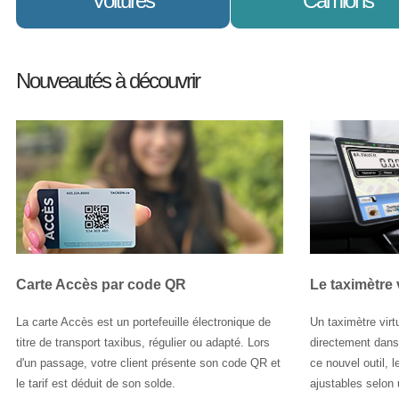
Voitures
Camions
Le SIV dans les véhicules tels
Le SIV dans les camion
Nouveautés à découvrir
que les taxis permet une
permet de mieux planifie
gestion et une répartition
l'horaire de chacun de v
efficace depuis votre centrale
véhicule versus celui de 
vers l'ensemble de votre flotte.
clients.
En savoir plus
En savoir plus
Carte Accès par code QR
Le taximètre 
La carte Accès est un portefeuille électronique de
Un taximètre virt
titre de transport taxibus, régulier ou adapté. Lors
directement dans 
d'un passage, votre client présente son code QR et
ce nouvel outil, 
le tarif est déduit de son solde.
ajustables selon